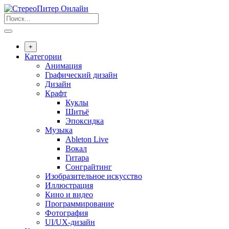
Перейти
к
содержанию
+
Категории
Анимация
Графический дизайн
Дизайн
Крафт
Куклы
Шитьё
Эпоксидка
Музыка
Ableton Live
Вокал
Гитара
Сонграйтинг
Изобразительное искусство
Иллюстрация
Кино и видео
Программирование
Фотография
UI/UX-дизайн